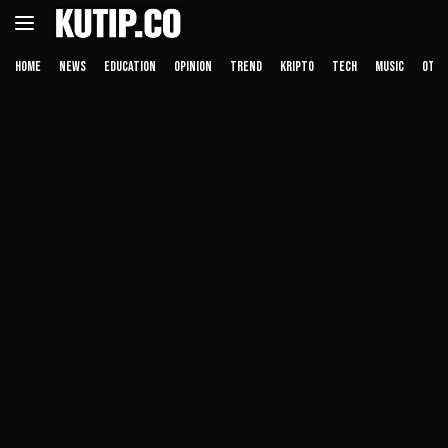
Langsung
ke
konten
HOME
NEWS
EDUCATION
OPINION
TREND
KRIPTO
TECH
MUSIC
OTHE