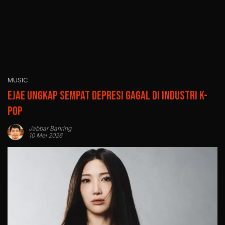
MUSIC
Ejae Ungkap Sempat Depresi Gagal di Industri K-
Pop
Jabbar Bahring
10 Mei 2026