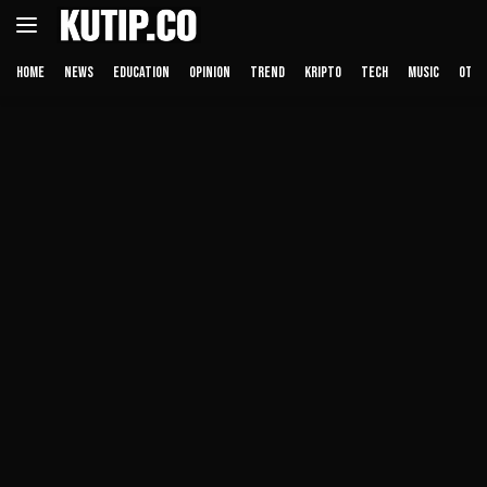
Langsung
ke
konten
HOME
NEWS
EDUCATION
OPINION
TREND
KRIPTO
TECH
MUSIC
OTHE