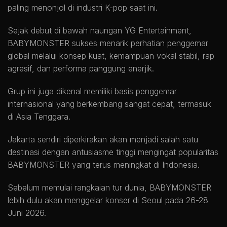
paling menonjol di industri K-pop saat ini.
Sejak debut di bawah naungan YG Entertainment,
BABYMONSTER sukses menarik perhatian penggemar
global melalui konsep kuat, kemampuan vokal stabil, rap
agresif, dan performa panggung enerjik.
Grup ini juga dikenal memiliki basis penggemar
internasional yang berkembang sangat cepat, termasuk
di Asia Tenggara.
Jakarta sendiri diperkirakan akan menjadi salah satu
destinasi dengan antusiasme tinggi mengingat popularitas
BABYMONSTER yang terus meningkat di Indonesia.
Sebelum memulai rangkaian tur dunia, BABYMONSTER
lebih dulu akan menggelar konser di Seoul pada 26-28
Juni 2026.