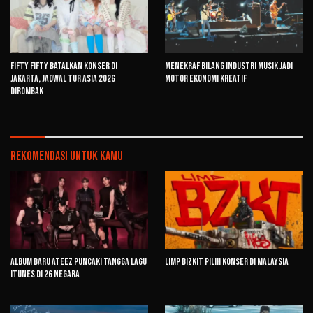
FIFTY FIFTY Batalkan Konser di
Menekraf Bilang Industri Musik Jadi
Jakarta, Jadwal Tur Asia 2026
Motor Ekonomi Kreatif
Dirombak
Rekomendasi untuk kamu
Album Baru ATEEZ Puncaki Tangga Lagu
Limp Bizkit Pilih Konser di Malaysia
iTunes di 26 Negara