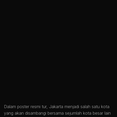
Dalam poster resmi tur, Jakarta menjadi salah satu kota
yang akan disambangi bersama sejumlah kota besar lain