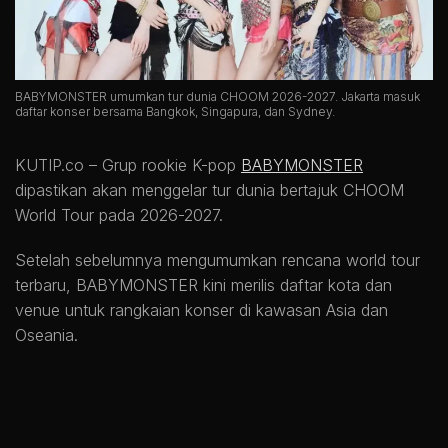
BABYMONSTER umumkan tur dunia CHOOM 2026-2027. Jakarta masuk
daftar konser bersama Bangkok, Singapura, dan Sydney.
KUTIP.co –
Grup rookie K-pop
BABYMONSTER
dipastikan akan menggelar tur dunia bertajuk CHOOM
World Tour pada 2026-2027.
Setelah sebelumnya mengumumkan rencana world tour
terbaru, BABYMONSTER kini merilis daftar kota dan
venue untuk rangkaian konser di kawasan Asia dan
Oseania.