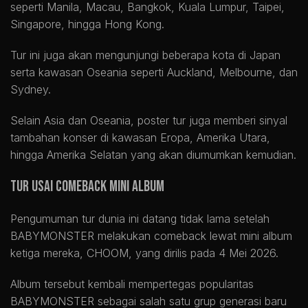
seperti Manila, Macau, Bangkok, Kuala Lumpur, Taipei,
Singapore, hingga Hong Kong.
Tur ini juga akan mengunjungi beberapa kota di Japan
serta kawasan Oseania seperti Auckland, Melbourne, dan
Sydney.
Selain Asia dan Oseania, poster tur juga memberi sinyal
tambahan konser di kawasan Eropa, Amerika Utara,
hingga Amerika Selatan yang akan diumumkan kemudian.
Tur Usai Comeback Mini Album
Pengumuman tur dunia ini datang tidak lama setelah
BABYMONSTER melakukan comeback lewat mini album
ketiga mereka, CHOOM, yang dirilis pada 4 Mei 2026.
Album tersebut kembali mempertegas popularitas
BABYMONSTER sebagai salah satu grup generasi baru