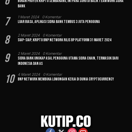
6
Bukan Proyek Kripto Sembarang, Ini Para Suhu di Balik Team Work Sidra
Bank
7
1 Maret 2024
0 Komentar
Luar Biasa, Aplikasi Sidra Bank Tembus 3 Juta Pengguna
8
2 Maret 2024
0 Komentar
Siap-siap, Kripto BNP Network Rilis BP Platform 31 Maret 2024
9
2 Maret 2024
0 Komentar
Sidra Bank Ungkap Asal Pengguna Utama Sidra Chain, Termasuk dari
Indonesia dan AS
10
4 Maret 2024
0 Komentar
BNP Network Membuka Lowongan Kerja di Dunia Cryptocurrency