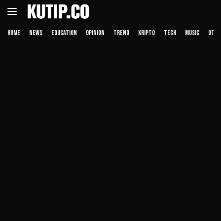
Langsung
ke
konten
HOME
NEWS
EDUCATION
OPINION
TREND
KRIPTO
TECH
MUSIC
OTHE