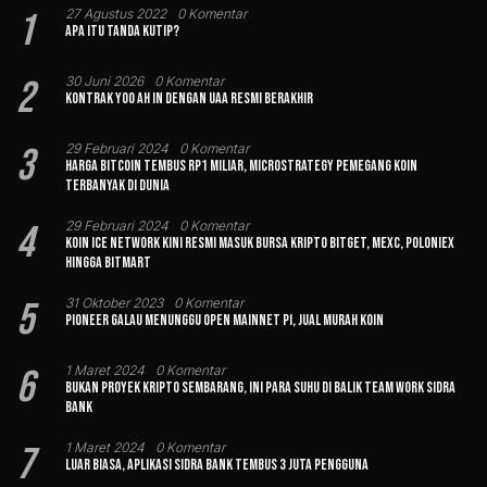
1
27 Agustus 2022
0 Komentar
Apa Itu Tanda Kutip?
2
30 Juni 2026
0 Komentar
Kontrak Yoo Ah In dengan UAA Resmi Berakhir
3
29 Februari 2024
0 Komentar
Harga Bitcoin Tembus Rp1 Miliar, MicroStrategy Pemegang Koin
Terbanyak di Dunia
4
29 Februari 2024
0 Komentar
Koin Ice Network Kini Resmi Masuk Bursa Kripto Bitget, MEXC, Poloniex
hingga BitMart
5
31 Oktober 2023
0 Komentar
Pioneer Galau Menunggu Open Mainnet Pi, Jual Murah Koin
6
1 Maret 2024
0 Komentar
Bukan Proyek Kripto Sembarang, Ini Para Suhu di Balik Team Work Sidra
Bank
7
1 Maret 2024
0 Komentar
Luar Biasa, Aplikasi Sidra Bank Tembus 3 Juta Pengguna