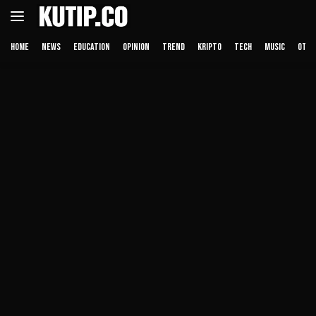
Langsung
ke
konten
HOME
NEWS
EDUCATION
OPINION
TREND
KRIPTO
TECH
MUSIC
OTHE