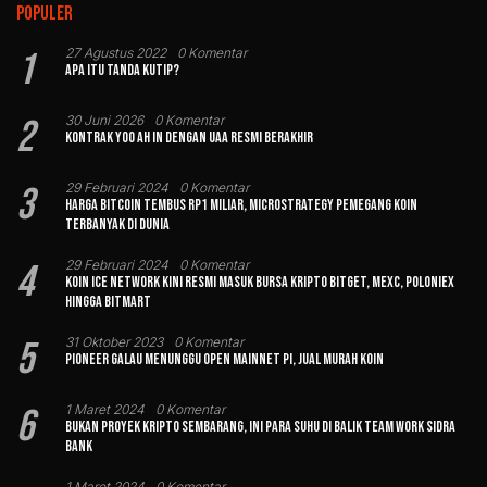
Populer
1
27 Agustus 2022
0 Komentar
Apa Itu Tanda Kutip?
2
30 Juni 2026
0 Komentar
Kontrak Yoo Ah In dengan UAA Resmi Berakhir
3
29 Februari 2024
0 Komentar
Harga Bitcoin Tembus Rp1 Miliar, MicroStrategy Pemegang Koin
Terbanyak di Dunia
4
29 Februari 2024
0 Komentar
Koin Ice Network Kini Resmi Masuk Bursa Kripto Bitget, MEXC, Poloniex
hingga BitMart
5
31 Oktober 2023
0 Komentar
Pioneer Galau Menunggu Open Mainnet Pi, Jual Murah Koin
6
1 Maret 2024
0 Komentar
Bukan Proyek Kripto Sembarang, Ini Para Suhu di Balik Team Work Sidra
Bank
1 Maret 2024
0 Komentar