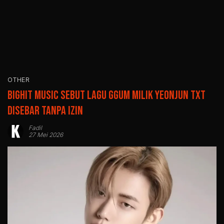
OTHER
BIGHIT MUSIC Sebut Lagu GGUM Milik Yeonjun TXT
Disebar Tanpa Izin
Fadil
27 Mei 2026