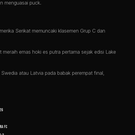
an menguasai puck.
merika Serikat memuncaki klasemen Grup C dan
at meraih emas hoki es putra pertama sejak edisi Lake
 Swedia atau Latvia pada babak perempat final,
26
ra FC