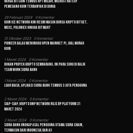
Harga Bitcoin Tembus Rp1 Miliar, MicroStrategy
Pemegang Koin Terbanyak di Dunia
29 Februari 2024
0 Komentar
Koin Ice Network Kini Resmi Masuk Bursa Kripto Bitget,
MEXC, Poloniex hingga BitMart
31 Oktober 2023
0 Komentar
Pioneer Galau Menunggu Open Mainnet Pi, Jual Murah
Koin
1 Maret 2024
0 Komentar
Bukan Proyek Kripto Sembarang, Ini Para Suhu di Balik
Team Work Sidra Bank
1 Maret 2024
0 Komentar
Luar Biasa, Aplikasi Sidra Bank Tembus 3 Juta Pengguna
2 Maret 2024
0 Komentar
Siap-siap, Kripto BNP Network Rilis BP Platform 31
Maret 2024
2 Maret 2024
0 Komentar
Sidra Bank Ungkap Asal Pengguna Utama Sidra Chain,
Termasuk dari Indonesia dan AS