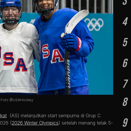
3
4
5
6
7
8
cs. Foto @USAHockey
ikat
(AS) melanjutkan start sempurna di Grup C
9
2026 (
2026 Winter Olympics
) setelah menang telak 5-