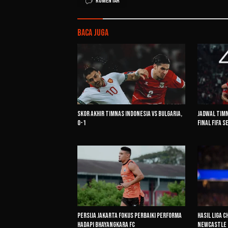
Komentar
Baca Juga
Jadwal Timn
Skor Akhir Timnas Indonesia vs Bulgaria,
Final FIFA S
0-1
Persija Jakarta Fokus Perbaiki Performa
Hasil Liga 
Hadapi Bhayangkara FC
Newcastle S