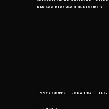
Hasil Liga Champions, Barcelona vs Newcastle Skor Akhir 
Jadwal Barcelona vs Newcastle, Liga Champions UEFA
2026 Winter Olympics
Amerika Serikat
Hoki Es