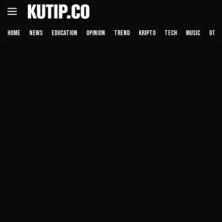
Langsung
ke
konten
HOME
NEWS
EDUCATION
OPINION
TREND
KRIPTO
TECH
MUSIC
OTHE