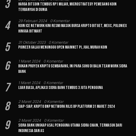
3
Harga Bitcoin Tembus Rp1 Miliar, MicroStrategy Pemegang Koin
Terbanyak di Dunia
4
29 Februari 2024
0 Komentar
Koin Ice Network Kini Resmi Masuk Bursa Kripto Bitget, MEXC, Poloniex
hingga BitMart
5
31 Oktober 2023
0 Komentar
Pioneer Galau Menunggu Open Mainnet Pi, Jual Murah Koin
6
1 Maret 2024
0 Komentar
Bukan Proyek Kripto Sembarang, Ini Para Suhu di Balik Team Work Sidra
Bank
7
1 Maret 2024
0 Komentar
Luar Biasa, Aplikasi Sidra Bank Tembus 3 Juta Pengguna
8
2 Maret 2024
0 Komentar
Siap-siap, Kripto BNP Network Rilis BP Platform 31 Maret 2024
9
2 Maret 2024
0 Komentar
Sidra Bank Ungkap Asal Pengguna Utama Sidra Chain, Termasuk dari
Indonesia dan AS