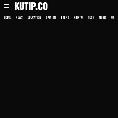
Langsung
ke
konten
HOME
NEWS
EDUCATION
OPINION
TREND
KRIPTO
TECH
MUSIC
OTHE