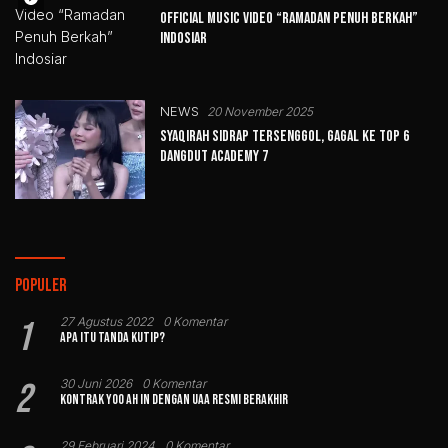
Official Music Video “Ramadan Penuh Berkah”
Indosiar
NEWS
20 November 2025
Syaqirah Sidrap Tersenggol, Gagal ke Top 6
Dangdut Academy 7
Populer
1
27 Agustus 2022
0 Komentar
Apa Itu Tanda Kutip?
2
30 Juni 2026
0 Komentar
Kontrak Yoo Ah In dengan UAA Resmi Berakhir
29 Februari 2024
0 Komentar