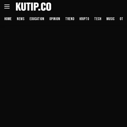
Langsung
ke
konten
HOME
NEWS
EDUCATION
OPINION
TREND
KRIPTO
TECH
MUSIC
OTHE