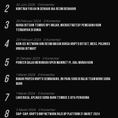
2
30 Juni 2026
0 Komentar
Kontrak Yoo Ah In dengan UAA Resmi Berakhir
3
29 Februari 2024
0 Komentar
Harga Bitcoin Tembus Rp1 Miliar, MicroStrategy Pemegang Koin
Terbanyak di Dunia
4
29 Februari 2024
0 Komentar
Koin Ice Network Kini Resmi Masuk Bursa Kripto Bitget, MEXC, Poloniex
hingga BitMart
5
31 Oktober 2023
0 Komentar
Pioneer Galau Menunggu Open Mainnet Pi, Jual Murah Koin
6
1 Maret 2024
0 Komentar
Bukan Proyek Kripto Sembarang, Ini Para Suhu di Balik Team Work Sidra
Bank
7
1 Maret 2024
0 Komentar
Luar Biasa, Aplikasi Sidra Bank Tembus 3 Juta Pengguna
8
2 Maret 2024
0 Komentar
Siap-siap, Kripto BNP Network Rilis BP Platform 31 Maret 2024