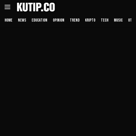
Langsung
ke
konten
HOME
NEWS
EDUCATION
OPINION
TREND
KRIPTO
TECH
MUSIC
OTHE