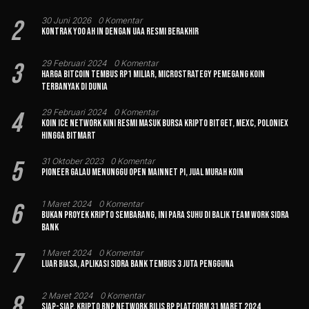
2
30 Juni 2026
0 Komentar
Kontrak Yoo Ah In dengan UAA Resmi Berakhir
3
29 Februari 2024
0 Komentar
Harga Bitcoin Tembus Rp1 Miliar, MicroStrategy Pemegang Koin
Terbanyak di Dunia
4
29 Februari 2024
0 Komentar
Koin Ice Network Kini Resmi Masuk Bursa Kripto Bitget, MEXC, Poloniex
hingga BitMart
5
31 Oktober 2023
0 Komentar
Pioneer Galau Menunggu Open Mainnet Pi, Jual Murah Koin
6
1 Maret 2024
0 Komentar
Bukan Proyek Kripto Sembarang, Ini Para Suhu di Balik Team Work Sidra
Bank
7
1 Maret 2024
0 Komentar
Luar Biasa, Aplikasi Sidra Bank Tembus 3 Juta Pengguna
8
2 Maret 2024
0 Komentar
Siap-siap, Kripto BNP Network Rilis BP Platform 31 Maret 2024