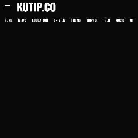
Langsung
ke
konten
HOME
NEWS
EDUCATION
OPINION
TREND
KRIPTO
TECH
MUSIC
OTHE