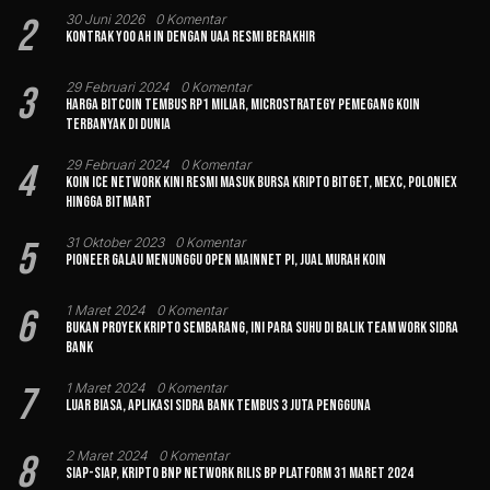
2
30 Juni 2026
0 Komentar
Kontrak Yoo Ah In dengan UAA Resmi Berakhir
3
29 Februari 2024
0 Komentar
Harga Bitcoin Tembus Rp1 Miliar, MicroStrategy Pemegang Koin
Terbanyak di Dunia
4
29 Februari 2024
0 Komentar
Koin Ice Network Kini Resmi Masuk Bursa Kripto Bitget, MEXC, Poloniex
hingga BitMart
5
31 Oktober 2023
0 Komentar
Pioneer Galau Menunggu Open Mainnet Pi, Jual Murah Koin
6
1 Maret 2024
0 Komentar
Bukan Proyek Kripto Sembarang, Ini Para Suhu di Balik Team Work Sidra
Bank
7
1 Maret 2024
0 Komentar
Luar Biasa, Aplikasi Sidra Bank Tembus 3 Juta Pengguna
8
2 Maret 2024
0 Komentar
Siap-siap, Kripto BNP Network Rilis BP Platform 31 Maret 2024