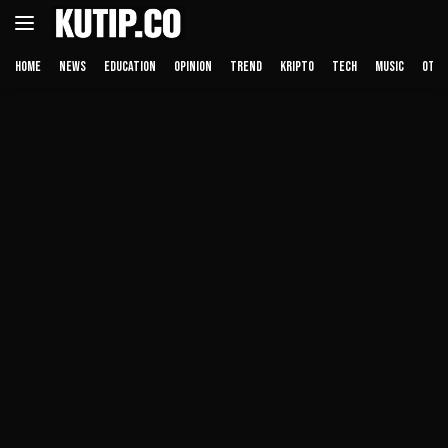
Langsung
ke
konten
HOME
NEWS
EDUCATION
OPINION
TREND
KRIPTO
TECH
MUSIC
OTHE