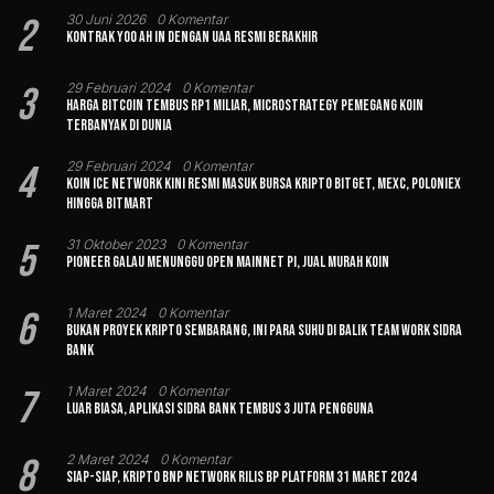
2
30 Juni 2026
0 Komentar
Kontrak Yoo Ah In dengan UAA Resmi Berakhir
3
29 Februari 2024
0 Komentar
Harga Bitcoin Tembus Rp1 Miliar, MicroStrategy Pemegang Koin
Terbanyak di Dunia
4
29 Februari 2024
0 Komentar
Koin Ice Network Kini Resmi Masuk Bursa Kripto Bitget, MEXC, Poloniex
hingga BitMart
5
31 Oktober 2023
0 Komentar
Pioneer Galau Menunggu Open Mainnet Pi, Jual Murah Koin
6
1 Maret 2024
0 Komentar
Bukan Proyek Kripto Sembarang, Ini Para Suhu di Balik Team Work Sidra
Bank
7
1 Maret 2024
0 Komentar
Luar Biasa, Aplikasi Sidra Bank Tembus 3 Juta Pengguna
8
2 Maret 2024
0 Komentar
Siap-siap, Kripto BNP Network Rilis BP Platform 31 Maret 2024