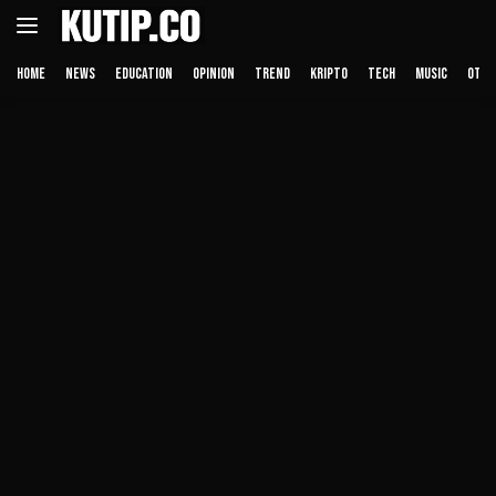
Langsung
ke
konten
HOME
NEWS
EDUCATION
OPINION
TREND
KRIPTO
TECH
MUSIC
OTHE