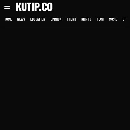
Langsung
ke
konten
HOME
NEWS
EDUCATION
OPINION
TREND
KRIPTO
TECH
MUSIC
OTHE