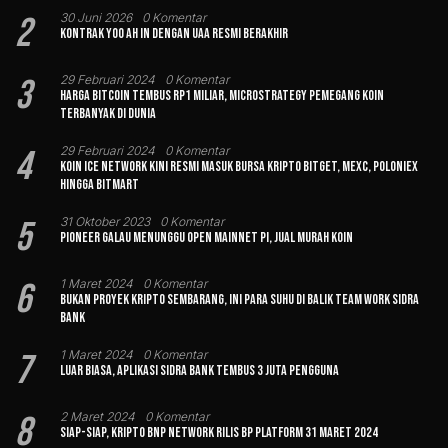
2
30 Juni 2026
0 Komentar
Kontrak Yoo Ah In dengan UAA Resmi Berakhir
3
29 Februari 2024
0 Komentar
Harga Bitcoin Tembus Rp1 Miliar, MicroStrategy Pemegang Koin
Terbanyak di Dunia
4
29 Februari 2024
0 Komentar
Koin Ice Network Kini Resmi Masuk Bursa Kripto Bitget, MEXC, Poloniex
hingga BitMart
5
31 Oktober 2023
0 Komentar
Pioneer Galau Menunggu Open Mainnet Pi, Jual Murah Koin
6
1 Maret 2024
0 Komentar
Bukan Proyek Kripto Sembarang, Ini Para Suhu di Balik Team Work Sidra
Bank
7
1 Maret 2024
0 Komentar
Luar Biasa, Aplikasi Sidra Bank Tembus 3 Juta Pengguna
8
2 Maret 2024
0 Komentar
Siap-siap, Kripto BNP Network Rilis BP Platform 31 Maret 2024