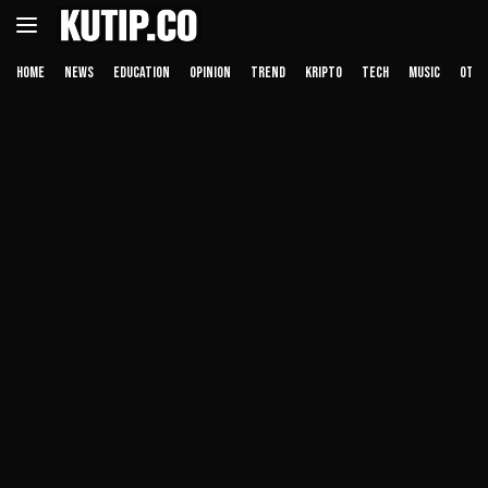
Langsung
ke
konten
HOME
NEWS
EDUCATION
OPINION
TREND
KRIPTO
TECH
MUSIC
OTHE