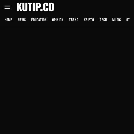
Langsung
ke
konten
HOME
NEWS
EDUCATION
OPINION
TREND
KRIPTO
TECH
MUSIC
OTHE