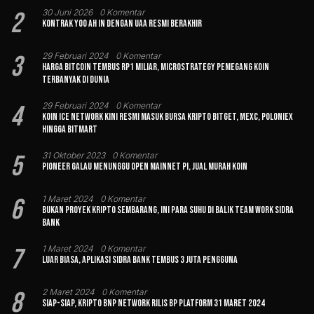
2
30 Juni 2026
0 Komentar
Kontrak Yoo Ah In dengan UAA Resmi Berakhir
3
29 Februari 2024
0 Komentar
Harga Bitcoin Tembus Rp1 Miliar, MicroStrategy Pemegang Koin
Terbanyak di Dunia
4
29 Februari 2024
0 Komentar
Koin Ice Network Kini Resmi Masuk Bursa Kripto Bitget, MEXC, Poloniex
hingga BitMart
5
31 Oktober 2023
0 Komentar
Pioneer Galau Menunggu Open Mainnet Pi, Jual Murah Koin
6
1 Maret 2024
0 Komentar
Bukan Proyek Kripto Sembarang, Ini Para Suhu di Balik Team Work Sidra
Bank
7
1 Maret 2024
0 Komentar
Luar Biasa, Aplikasi Sidra Bank Tembus 3 Juta Pengguna
8
2 Maret 2024
0 Komentar
Siap-siap, Kripto BNP Network Rilis BP Platform 31 Maret 2024