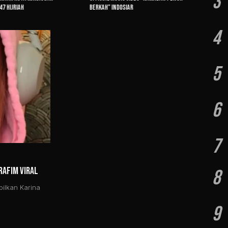
3
7 Hijriah
Berkah” Indosiar
4
5
6
7
RAFIM Viral
8
ilkan Karina
9