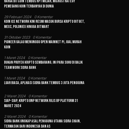
Harga Bitcoin Tembus Rp1 Miliar, MicroStrategy
Yeonjun TXT Disebar Tanpa Izin
Di
Pemegang Koin Terbanyak di Dunia
29 Februari 2024
0 Komentar
Koin Ice Network Kini Resmi Masuk Bursa Kripto Bitget,
MEXC, Poloniex hingga BitMart
31 Oktober 2023
0 Komentar
Pioneer Galau Menunggu Open Mainnet Pi, Jual Murah
Koin
1 Maret 2024
0 Komentar
Bukan Proyek Kripto Sembarang, Ini Para Suhu di Balik
Team Work Sidra Bank
1 Maret 2024
0 Komentar
Luar Biasa, Aplikasi Sidra Bank Tembus 3 Juta Pengguna
2 Maret 2024
0 Komentar
Siap-siap, Kripto BNP Network Rilis BP Platform 31
Maret 2024
2 Maret 2024
0 Komentar
Sidra Bank Ungkap Asal Pengguna Utama Sidra Chain,
Termasuk dari Indonesia dan AS