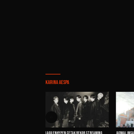
Karina aespa
 Kim Seon Ho
Lagu ENHYPEN Cetak Rekor Streaming
Jadwal Imsa