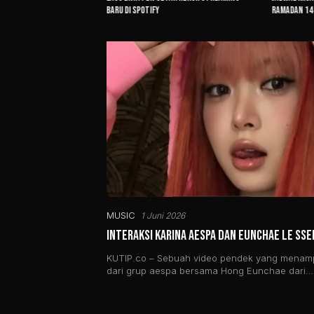
Drama Politik Fantasi tvN
Baru di Spotify
Ramadan 144
MUSIC
1 Juni 2026
Interaksi Karina aespa dan Eunchae LE SSE
KUTIP.co – Sebuah video pendek yang menamp
dari grup aespa bersama Hong Eunchae dari…