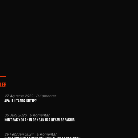
ler
27 Agustus 2022
0 Komentar
Apa Itu Tanda Kutip?
30 Juni 2026
0 Komentar
Kontrak Yoo Ah In dengan UAA Resmi Berakhir
29 Februari 2024
0 Komentar
 Nusantara Beat
BIGHIT MUSIC Sebut Lagu GGUM Milik
Ki