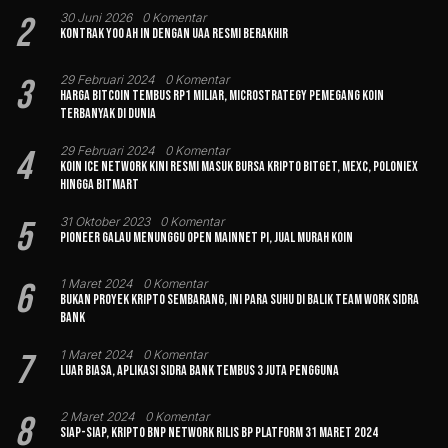
2
30 Juni 2026
0 Komentar
Kontrak Yoo Ah In dengan UAA Resmi Berakhir
3
29 Februari 2024
0 Komentar
Harga Bitcoin Tembus Rp1 Miliar, MicroStrategy Pemegang Koin
Terbanyak di Dunia
4
29 Februari 2024
0 Komentar
Koin Ice Network Kini Resmi Masuk Bursa Kripto Bitget, MEXC, Poloniex
hingga BitMart
5
31 Oktober 2023
0 Komentar
Pioneer Galau Menunggu Open Mainnet Pi, Jual Murah Koin
6
1 Maret 2024
0 Komentar
Bukan Proyek Kripto Sembarang, Ini Para Suhu di Balik Team Work Sidra
Bank
7
1 Maret 2024
0 Komentar
Luar Biasa, Aplikasi Sidra Bank Tembus 3 Juta Pengguna
8
2 Maret 2024
0 Komentar
Siap-siap, Kripto BNP Network Rilis BP Platform 31 Maret 2024