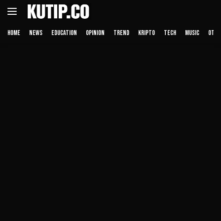
Langsung
ke
konten
HOME
NEWS
EDUCATION
OPINION
TREND
KRIPTO
TECH
MUSIC
OTHE