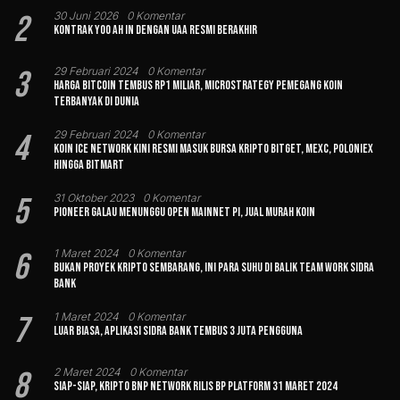
2
30 Juni 2026
0 Komentar
Kontrak Yoo Ah In dengan UAA Resmi Berakhir
3
29 Februari 2024
0 Komentar
Harga Bitcoin Tembus Rp1 Miliar, MicroStrategy Pemegang Koin
Terbanyak di Dunia
4
29 Februari 2024
0 Komentar
Koin Ice Network Kini Resmi Masuk Bursa Kripto Bitget, MEXC, Poloniex
hingga BitMart
5
31 Oktober 2023
0 Komentar
Pioneer Galau Menunggu Open Mainnet Pi, Jual Murah Koin
6
1 Maret 2024
0 Komentar
Bukan Proyek Kripto Sembarang, Ini Para Suhu di Balik Team Work Sidra
Bank
7
1 Maret 2024
0 Komentar
Luar Biasa, Aplikasi Sidra Bank Tembus 3 Juta Pengguna
8
2 Maret 2024
0 Komentar
Siap-siap, Kripto BNP Network Rilis BP Platform 31 Maret 2024