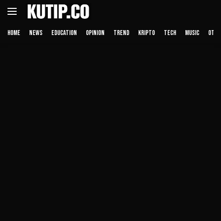
Langsung
ke
konten
HOME
NEWS
EDUCATION
OPINION
TREND
KRIPTO
TECH
MUSIC
OTHE