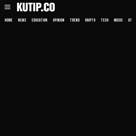
Langsung
ke
konten
HOME
NEWS
EDUCATION
OPINION
TREND
KRIPTO
TECH
MUSIC
OTHE