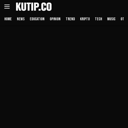
Langsung
ke
konten
HOME
NEWS
EDUCATION
OPINION
TREND
KRIPTO
TECH
MUSIC
OTHE