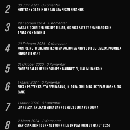
2
30 Juni 2026
0 Komentar
Kontrak Yoo Ah In dengan UAA Resmi Berakhir
3
29 Februari 2024
0 Komentar
Harga Bitcoin Tembus Rp1 Miliar, MicroStrategy Pemegang Koin
Terbanyak di Dunia
4
29 Februari 2024
0 Komentar
Koin Ice Network Kini Resmi Masuk Bursa Kripto Bitget, MEXC, Poloniex
hingga BitMart
5
31 Oktober 2023
0 Komentar
Pioneer Galau Menunggu Open Mainnet Pi, Jual Murah Koin
6
1 Maret 2024
0 Komentar
Bukan Proyek Kripto Sembarang, Ini Para Suhu di Balik Team Work Sidra
Bank
7
1 Maret 2024
0 Komentar
Luar Biasa, Aplikasi Sidra Bank Tembus 3 Juta Pengguna
8
2 Maret 2024
0 Komentar
Siap-siap, Kripto BNP Network Rilis BP Platform 31 Maret 2024