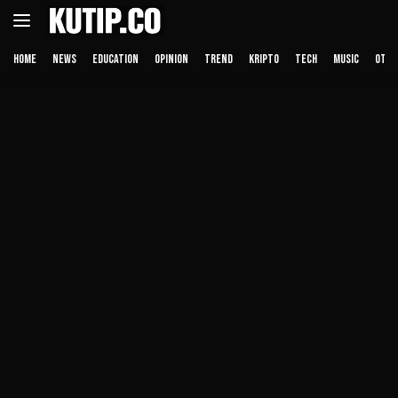
Langsung
ke
konten
HOME
NEWS
EDUCATION
OPINION
TREND
KRIPTO
TECH
MUSIC
OTHE