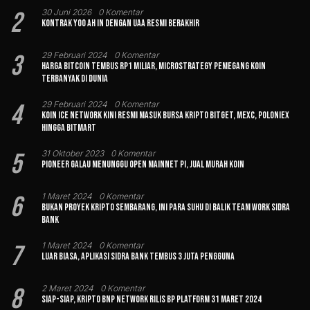
2
30 Juni 2026
0 Komentar
Kontrak Yoo Ah In dengan UAA Resmi Berakhir
3
29 Februari 2024
0 Komentar
Harga Bitcoin Tembus Rp1 Miliar, MicroStrategy Pemegang Koin
Terbanyak di Dunia
4
29 Februari 2024
0 Komentar
Koin Ice Network Kini Resmi Masuk Bursa Kripto Bitget, MEXC, Poloniex
hingga BitMart
5
31 Oktober 2023
0 Komentar
Pioneer Galau Menunggu Open Mainnet Pi, Jual Murah Koin
6
1 Maret 2024
0 Komentar
Bukan Proyek Kripto Sembarang, Ini Para Suhu di Balik Team Work Sidra
Bank
7
1 Maret 2024
0 Komentar
Luar Biasa, Aplikasi Sidra Bank Tembus 3 Juta Pengguna
8
2 Maret 2024
0 Komentar
Siap-siap, Kripto BNP Network Rilis BP Platform 31 Maret 2024