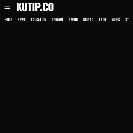
Langsung
ke
konten
HOME
NEWS
EDUCATION
OPINION
TREND
KRIPTO
TECH
MUSIC
OTHE