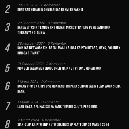
2
30 Juni 2026
0 Komentar
Kontrak Yoo Ah In dengan UAA Resmi Berakhir
3
29 Februari 2024
0 Komentar
Harga Bitcoin Tembus Rp1 Miliar, MicroStrategy Pemegang Koin
Terbanyak di Dunia
4
29 Februari 2024
0 Komentar
Koin Ice Network Kini Resmi Masuk Bursa Kripto Bitget, MEXC, Poloniex
hingga BitMart
5
31 Oktober 2023
0 Komentar
Pioneer Galau Menunggu Open Mainnet Pi, Jual Murah Koin
6
1 Maret 2024
0 Komentar
Bukan Proyek Kripto Sembarang, Ini Para Suhu di Balik Team Work Sidra
Bank
7
1 Maret 2024
0 Komentar
Luar Biasa, Aplikasi Sidra Bank Tembus 3 Juta Pengguna
8
2 Maret 2024
0 Komentar
Siap-siap, Kripto BNP Network Rilis BP Platform 31 Maret 2024