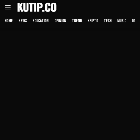
Langsung
ke
konten
HOME
NEWS
EDUCATION
OPINION
TREND
KRIPTO
TECH
MUSIC
OTHE