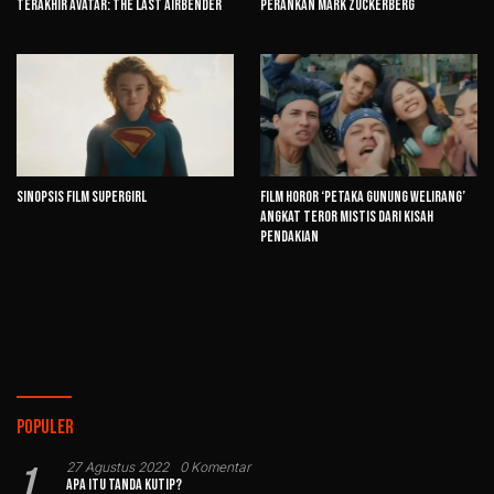
Terakhir Avatar: The Last Airbender
Perankan Mark Zuckerberg
Sinopsis Film Supergirl
Film Horor ‘Petaka Gunung Welirang’
Angkat Teror Mistis dari Kisah
Pendakian
Populer
1
27 Agustus 2022
0 Komentar
Apa Itu Tanda Kutip?