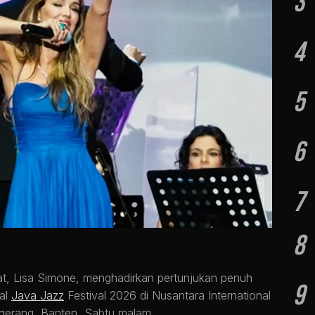
3
4
5
6
7
8
at, Lisa Simone, menghadirkan pertunjukan penuh
9
al
Java Jazz
Festival 2026 di Nusantara International
ngerang, Banten, Sabtu malam.