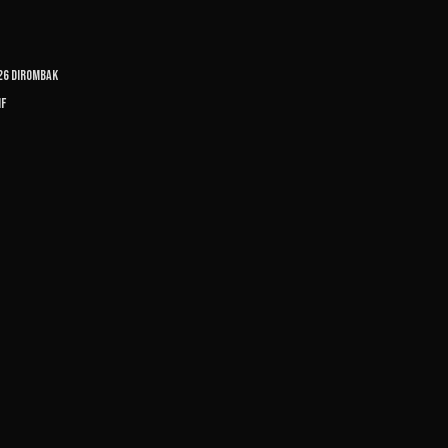
026 Dirombak
if