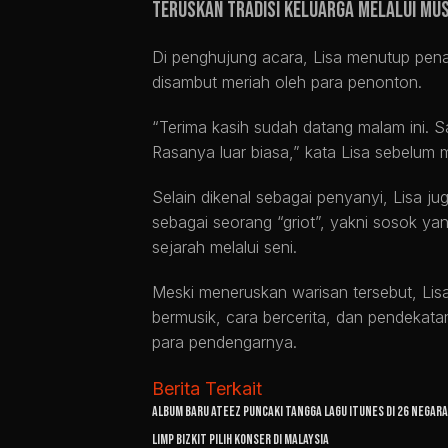
Teruskan Tradisi Keluarga Melalui Mus
Di penghujung acara, Lisa menutup pen
disambut meriah oleh para penonton.
“Terima kasih sudah datang malam ini. S
Rasanya luar biasa,” kata Lisa sebelum
Selain dikenal sebagai penyanyi, Lisa ju
sebagai seorang “griot”, yakni sosok y
sejarah melalui seni.
Meski meneruskan warisan tersebut, Lis
bermusik, cara bercerita, dan pendeka
para pendengarnya.
Berita Terkait
Album Baru ATEEZ Puncaki Tangga Lagu iTunes di 26 Negara
Limp Bizkit Pilih Konser di Malaysia