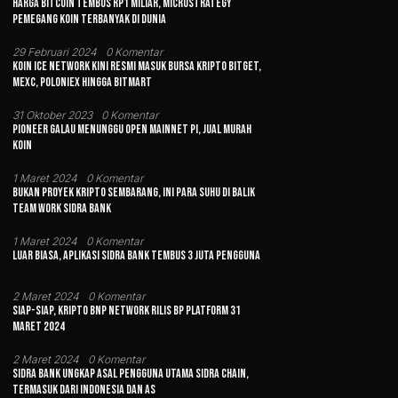
Harga Bitcoin Tembus Rp1 Miliar, MicroStrategy
Pemegang Koin Terbanyak di Dunia
29 Februari 2024
0 Komentar
Koin Ice Network Kini Resmi Masuk Bursa Kripto Bitget,
MEXC, Poloniex hingga BitMart
31 Oktober 2023
0 Komentar
Pioneer Galau Menunggu Open Mainnet Pi, Jual Murah
Koin
1 Maret 2024
0 Komentar
Bukan Proyek Kripto Sembarang, Ini Para Suhu di Balik
Team Work Sidra Bank
1 Maret 2024
0 Komentar
Luar Biasa, Aplikasi Sidra Bank Tembus 3 Juta Pengguna
2 Maret 2024
0 Komentar
Siap-siap, Kripto BNP Network Rilis BP Platform 31
Maret 2024
2 Maret 2024
0 Komentar
Sidra Bank Ungkap Asal Pengguna Utama Sidra Chain,
Termasuk dari Indonesia dan AS