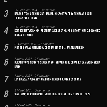
3
29 Februari 2024
0 Komentar
Harga Bitcoin Tembus Rp1 Miliar, MicroStrategy Pemegang Koin
Terbanyak di Dunia
4
29 Februari 2024
0 Komentar
Koin Ice Network Kini Resmi Masuk Bursa Kripto Bitget, MEXC, Poloniex
hingga BitMart
5
31 Oktober 2023
0 Komentar
Pioneer Galau Menunggu Open Mainnet Pi, Jual Murah Koin
6
1 Maret 2024
0 Komentar
Bukan Proyek Kripto Sembarang, Ini Para Suhu di Balik Team Work Sidra
Bank
7
1 Maret 2024
0 Komentar
Luar Biasa, Aplikasi Sidra Bank Tembus 3 Juta Pengguna
8
2 Maret 2024
0 Komentar
Siap-siap, Kripto BNP Network Rilis BP Platform 31 Maret 2024
2 Maret 2024
0 Komentar