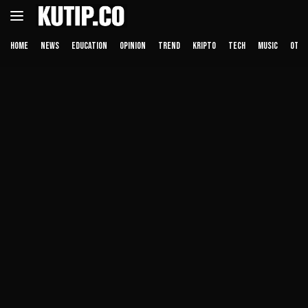
Langsung
ke
konten
HOME
NEWS
EDUCATION
OPINION
TREND
KRIPTO
TECH
MUSIC
OTHE