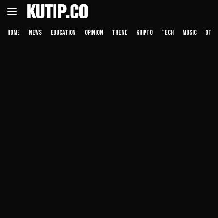
Langsung
ke
konten
HOME
NEWS
EDUCATION
OPINION
TREND
KRIPTO
TECH
MUSIC
OTHE