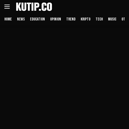
Langsung
ke
konten
HOME
NEWS
EDUCATION
OPINION
TREND
KRIPTO
TECH
MUSIC
OTHE