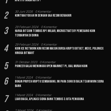
1
Apa Itu Tanda Kutip?
2
30 Juni 2026
0 Komentar
Kontrak Yoo Ah In dengan UAA Resmi Berakhir
3
29 Februari 2024
0 Komentar
Harga Bitcoin Tembus Rp1 Miliar, MicroStrategy Pemegang Koin
Terbanyak di Dunia
4
29 Februari 2024
0 Komentar
Koin Ice Network Kini Resmi Masuk Bursa Kripto Bitget, MEXC, Poloniex
hingga BitMart
5
31 Oktober 2023
0 Komentar
Pioneer Galau Menunggu Open Mainnet Pi, Jual Murah Koin
6
1 Maret 2024
0 Komentar
Bukan Proyek Kripto Sembarang, Ini Para Suhu di Balik Team Work Sidra
Bank
7
1 Maret 2024
0 Komentar
Luar Biasa, Aplikasi Sidra Bank Tembus 3 Juta Pengguna
2 Maret 2024
0 Komentar