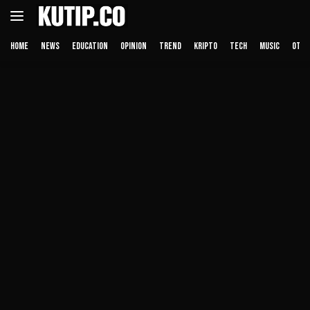
Langsung
ke
konten
HOME
NEWS
EDUCATION
OPINION
TREND
KRIPTO
TECH
MUSIC
OTHE