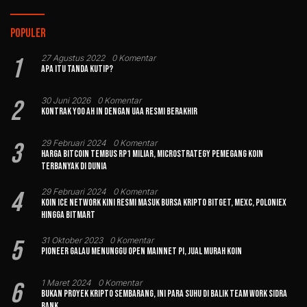
Populer
1
27 Agustus 2022
0 Komentar
Apa Itu Tanda Kutip?
2
30 Juni 2026
0 Komentar
Kontrak Yoo Ah In dengan UAA Resmi Berakhir
3
29 Februari 2024
0 Komentar
Harga Bitcoin Tembus Rp1 Miliar, MicroStrategy Pemegang Koin
Terbanyak di Dunia
4
29 Februari 2024
0 Komentar
Koin Ice Network Kini Resmi Masuk Bursa Kripto Bitget, MEXC, Poloniex
hingga BitMart
5
31 Oktober 2023
0 Komentar
Pioneer Galau Menunggu Open Mainnet Pi, Jual Murah Koin
6
1 Maret 2024
0 Komentar
Bukan Proyek Kripto Sembarang, Ini Para Suhu di Balik Team Work Sidra
Bank