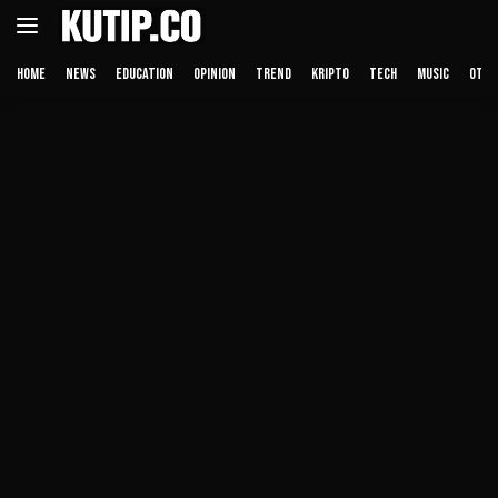
Langsung
ke
konten
HOME
NEWS
EDUCATION
OPINION
TREND
KRIPTO
TECH
MUSIC
OTHE