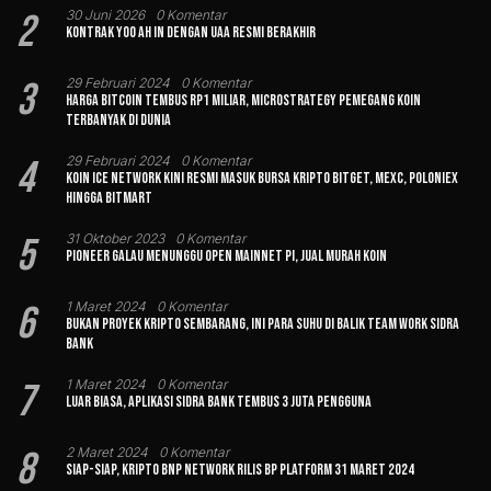
2
30 Juni 2026
0 Komentar
Kontrak Yoo Ah In dengan UAA Resmi Berakhir
3
29 Februari 2024
0 Komentar
Harga Bitcoin Tembus Rp1 Miliar, MicroStrategy Pemegang Koin
Terbanyak di Dunia
4
29 Februari 2024
0 Komentar
Koin Ice Network Kini Resmi Masuk Bursa Kripto Bitget, MEXC, Poloniex
hingga BitMart
5
31 Oktober 2023
0 Komentar
Pioneer Galau Menunggu Open Mainnet Pi, Jual Murah Koin
6
1 Maret 2024
0 Komentar
Bukan Proyek Kripto Sembarang, Ini Para Suhu di Balik Team Work Sidra
Bank
7
1 Maret 2024
0 Komentar
Luar Biasa, Aplikasi Sidra Bank Tembus 3 Juta Pengguna
8
2 Maret 2024
0 Komentar
Siap-siap, Kripto BNP Network Rilis BP Platform 31 Maret 2024