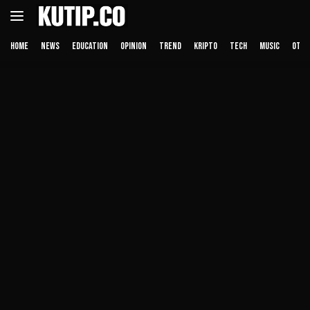
Langsung
ke
konten
HOME
NEWS
EDUCATION
OPINION
TREND
KRIPTO
TECH
MUSIC
OTHE