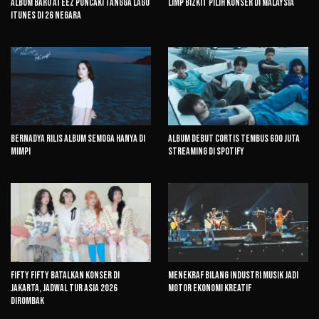
Album Baru ATEEZ Puncaki Tangga Lagu
Limp Bizkit Pilih Konser di Malaysia
iTunes di 26 Negara
Bernadya Rilis Album Semoga Hanya di
Album Debut CORTIS Tembus 600 Juta
Mimpi
Streaming di Spotify
FIFTY FIFTY Batalkan Konser di
Menekraf Bilang Industri Musik Jadi
Jakarta, Jadwal Tur Asia 2026
Motor Ekonomi Kreatif
Dirombak