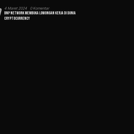
0
4 Maret 2024
0 Komentar
BNP Network Membuka Lowongan Kerja di Dunia
Cryptocurrency