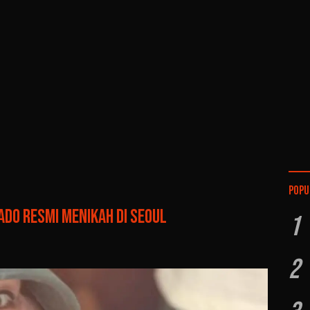
Popu
ado Resmi Menikah di Seoul
1
2