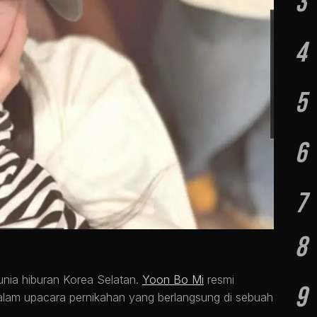
3
4
5
6
7
8
unia hiburan Korea Selatan.
Yoon Bo Mi
resmi
9
lam upacara pernikahan yang berlangsung di sebuah