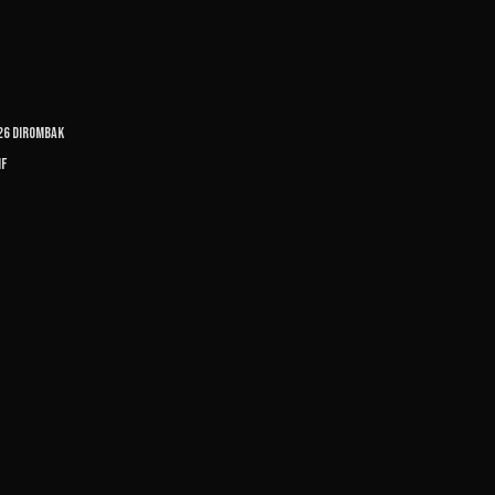
026 Dirombak
if