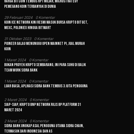
Harga Bitcoin Tembus Rp1 Miliar, MicroStrategy
Pemegang Koin Terbanyak di Dunia
29 Februari 2024
0 Komentar
Koin Ice Network Kini Resmi Masuk Bursa Kripto Bitget,
MEXC, Poloniex hingga BitMart
31 Oktober 2023
0 Komentar
Pioneer Galau Menunggu Open Mainnet Pi, Jual Murah
Koin
1 Maret 2024
0 Komentar
Bukan Proyek Kripto Sembarang, Ini Para Suhu di Balik
Team Work Sidra Bank
1 Maret 2024
0 Komentar
Luar Biasa, Aplikasi Sidra Bank Tembus 3 Juta Pengguna
2 Maret 2024
0 Komentar
Siap-siap, Kripto BNP Network Rilis BP Platform 31
Maret 2024
2 Maret 2024
0 Komentar
Sidra Bank Ungkap Asal Pengguna Utama Sidra Chain,
Termasuk dari Indonesia dan AS