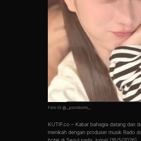
Foto IG @__yoonbomi__
KUTIP.co –
Kabar bahagia datang dari d
menikah dengan produser musik Rado da
hotel di Seoul pada Jumat (16/5/2026).