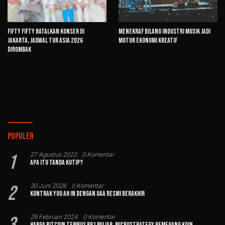
FIFTY FIFTY Batalkan Konser di
Menekraf Bilang Industri Musik Jadi
Jakarta, Jadwal Tur Asia 2026
Motor Ekonomi Kreatif
Dirombak
Populer
1
27 Agustus 2022
0 Komentar
Apa Itu Tanda Kutip?
2
30 Juni 2026
0 Komentar
Kontrak Yoo Ah In dengan UAA Resmi Berakhir
3
29 Februari 2024
0 Komentar
Harga Bitcoin Tembus Rp1 Miliar, MicroStrategy Pemegang Koin