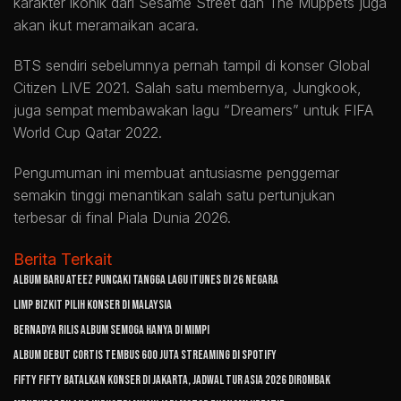
karakter ikonik dari
Sesame Street
dan
The Muppets
juga
akan ikut meramaikan acara.
BTS sendiri sebelumnya pernah tampil di konser Global
Citizen LIVE 2021. Salah satu membernya,
Jungkook
,
juga sempat membawakan lagu “Dreamers” untuk
FIFA
World Cup Qatar 2022
.
Pengumuman ini membuat antusiasme penggemar
semakin tinggi menantikan salah satu pertunjukan
terbesar di final Piala Dunia 2026.
Berita Terkait
Album Baru ATEEZ Puncaki Tangga Lagu iTunes di 26 Negara
Limp Bizkit Pilih Konser di Malaysia
Bernadya Rilis Album Semoga Hanya di Mimpi
Album Debut CORTIS Tembus 600 Juta Streaming di Spotify
FIFTY FIFTY Batalkan Konser di Jakarta, Jadwal Tur Asia 2026 Dirombak