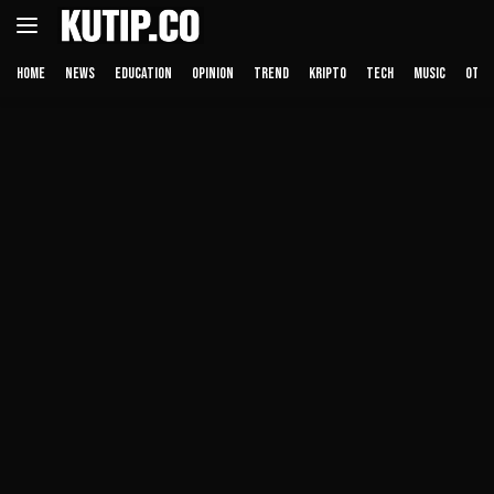
Langsung
ke
konten
HOME
NEWS
EDUCATION
OPINION
TREND
KRIPTO
TECH
MUSIC
OTHE