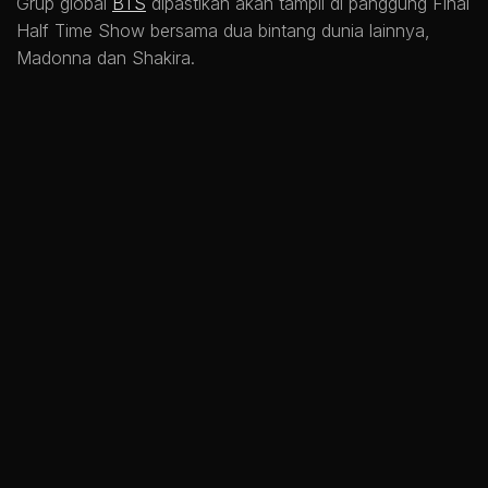
Grup global
BTS
dipastikan akan tampil di panggung Final
Half Time Show bersama dua bintang dunia lainnya,
Madonna
dan
Shakira
.