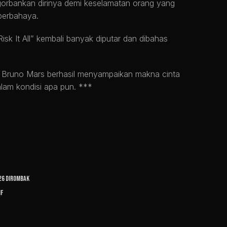
gorbankan dirinya demi keselamatan orang yang
 berbahaya.
sk It All” kembali banyak diputar dan dibahas
t, Bruno Mars berhasil menyampaikan makna cinta
alam kondisi apa pun. ***
026 Dirombak
if