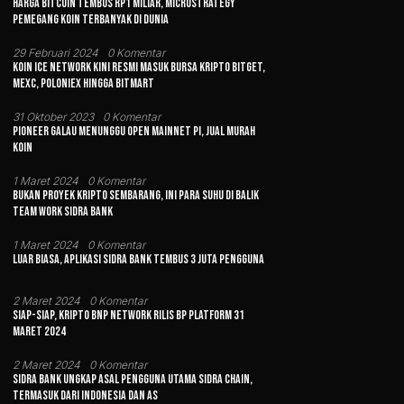
Harga Bitcoin Tembus Rp1 Miliar, MicroStrategy
Pemegang Koin Terbanyak di Dunia
29 Februari 2024
0 Komentar
Koin Ice Network Kini Resmi Masuk Bursa Kripto Bitget,
MEXC, Poloniex hingga BitMart
31 Oktober 2023
0 Komentar
Pioneer Galau Menunggu Open Mainnet Pi, Jual Murah
Koin
1 Maret 2024
0 Komentar
Bukan Proyek Kripto Sembarang, Ini Para Suhu di Balik
Team Work Sidra Bank
1 Maret 2024
0 Komentar
Luar Biasa, Aplikasi Sidra Bank Tembus 3 Juta Pengguna
2 Maret 2024
0 Komentar
Siap-siap, Kripto BNP Network Rilis BP Platform 31
Maret 2024
2 Maret 2024
0 Komentar
Sidra Bank Ungkap Asal Pengguna Utama Sidra Chain,
Termasuk dari Indonesia dan AS