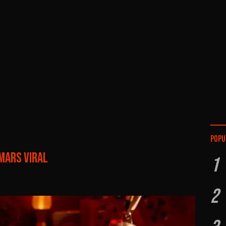
Popu
 Mars Viral
1
2