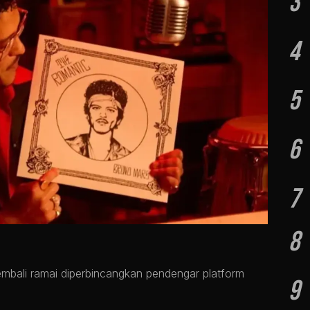
3
4
5
6
7
8
mbali ramai diperbincangkan pendengar platform
9