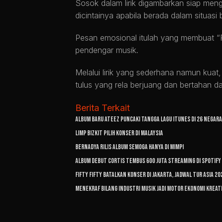
Sosok dalam lirik digambarkan siap men
dicintainya apabila berada dalam situasi
Pesan emosional itulah yang membuat “Ri
pendengar musik.
Melalui lirik yang sederhana namun kua
tulus yang rela berjuang dan bertahan d
Berita Terkait
Album Baru ATEEZ Puncaki Tangga Lagu iTunes di 26 Negara
Limp Bizkit Pilih Konser di Malaysia
Bernadya Rilis Album Semoga Hanya di Mimpi
Album Debut CORTIS Tembus 600 Juta Streaming di Spotify
FIFTY FIFTY Batalkan Konser di Jakarta, Jadwal Tur Asia 2
Menekraf Bilang Industri Musik Jadi Motor Ekonomi Kreat